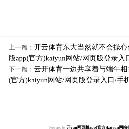
开云体育东大当然就不会操心他
上一篇：
版app(官方)kaiyun网站/网页版登录
云开体育一边共享着与端午相关的
下一篇：
(官方)kaiyun网站/网页版登录入口/
开yun网页版app(官方)kaiyun
Powered by