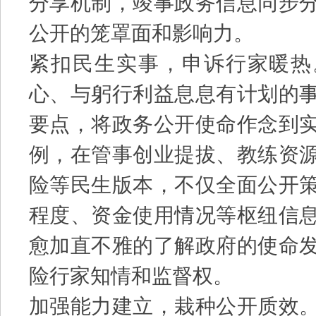
分享机制，竣事政务信息同步
公开的笼罩面和影响力。
紧扣民生实事，申诉行家暖热
心、与躬行利益息息有计划的
要点，将政务公开使命作念到
例，在管事创业提拔、教练资
险等民生版本，不仅全面公开
程度、资金使用情况等枢纽信
愈加直不雅的了解政府的使命
险行家知情和监督权。
加强能力建立，栽种公开质效