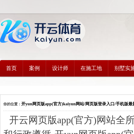
首页
案例
设计师
在施工地
别墅实
开yun网页版app(官方)kaiyun网站/网页版登录入口/手机版最
你的位置：
开云网页版app(官方)网站