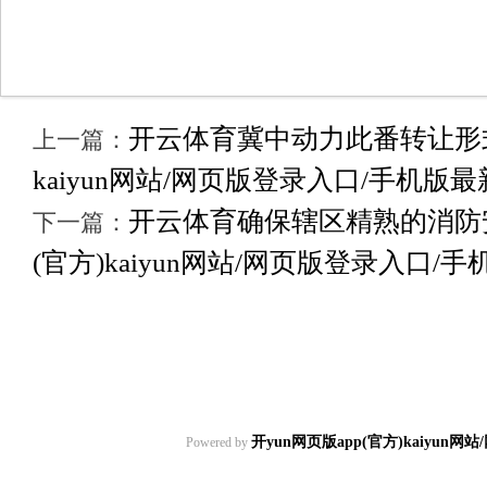
开云体育冀中动力此番转让形式-
上一篇：
kaiyun网站/网页版登录入口/手机版最
开云体育确保辖区精熟的消防安全
下一篇：
(官方)kaiyun网站/网页版登录入口/
开yun网页版app(官方)kaiyun
Powered by