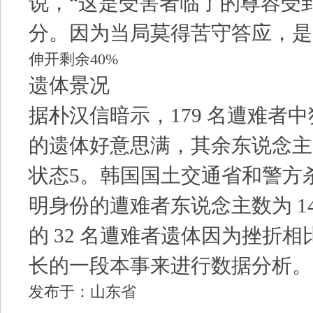
说，“这是受害者临了的尊容受
分。因为当局莫得苦守答应，是
伸开剩余40%
遗体景况
据朴汉信暗示，179 名遭难者中
的遗体好意思满，其余东说念主
状态5。韩国国土交通省和警方杀
明身份的遭难者东说念主数为 1
的 32 名遭难者遗体因为挫折
长的一段本事来进行数据分析。
发布于：山东省