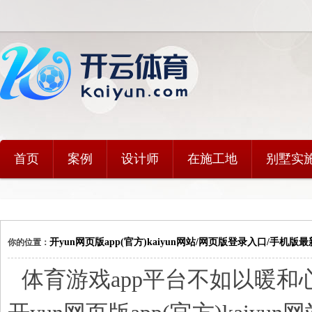
首页
案例
设计师
在施工地
别墅实
开yun网页版app(官方)kaiyun网站/网页版登录入口/手机版最
你的位置：
体育游戏app平台不如以暖和