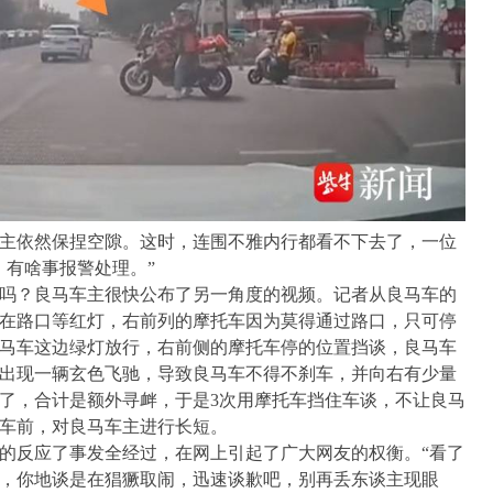
主依然保捏空隙。这时，连围不雅内行都看不下去了，一位
，有啥事报警处理。”
吗？良马车主很快公布了另一角度的视频。记者从良马车的
在路口等红灯，右前列的摩托车因为莫得通过路口，只可停
马车这边绿灯放行，右前侧的摩托车停的位置挡谈，良马车
出现一辆玄色飞驰，导致良马车不得不刹车，并向右有少量
了，合计是额外寻衅，于是3次用摩托车挡住车谈，不让良马
车前，对良马车主进行长短。
的反应了事发全经过，在网上引起了广大网友的权衡。“看了
，你地谈是在猖獗取闹，迅速谈歉吧，别再丢东谈主现眼