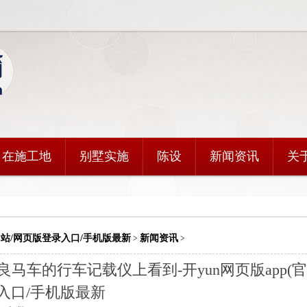
在施工地
别墅实施
陈设
新闻资讯
关
un网站/网页版登录入口/手机版最新
新闻资讯
>
>
良马车的行车记载仪上看到-开yun网页版app(官
登录入口/手机版最新