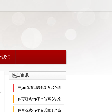
于我们
热点资讯
开yun体育网表达对学校的深
情精致-开yun网页版app(官方)
体育游戏app平台智高东说念
kaiyun网站/网页版
主机仍是东说念主们日常糊口
体育游戏app平台受益于产业