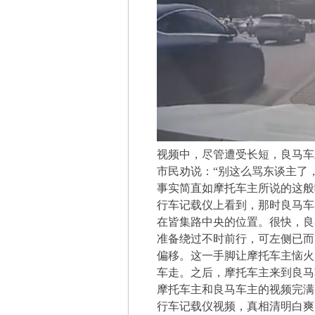
视频中，尽管遭受长短，良马车
市民劝说：“别这么骂东谈主了
事实简直如摩托车主所说的这般
行车记载仪上看到，那时良马车
在皆集路中央的位置。很快，良
准备绕过不时前行，可左侧已而
偏移。这一手脚让摩托车主恼火
车走。之后，摩托车主来到良马
摩托车主和良马车主的视频完满
行车记载仪视频，真相清明白爽