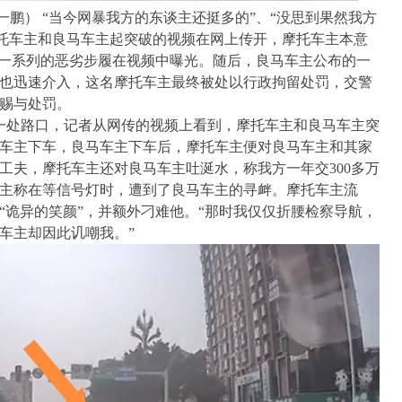
郭一鹏） “当今网暴我方的东谈主还挺多的”、“没思到果然我方
摩托车主和良马车主起突破的视频在网上传开，摩托车主本意
方一系列的恶劣步履在视频中曝光。随后，良马车主公布的一
也迅速介入，这名摩托车主最终被处以行政拘留处罚，交警
赐与处罚。
阳一处路口，记者从网传的视频上看到，摩托车主和良马车主突
车主下车，良马车主下车后，摩托车主便对良马车主和其家
工夫，摩托车主还对良马车主吐涎水，称我方一年交300多万
主称在等信号灯时，遭到了良马车主的寻衅。摩托车主流
“诡异的笑颜”，并额外刁难他。“那时我仅仅折腰检察导航，
车主却因此讥嘲我。”