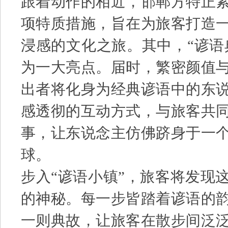
跟着动作的相近，邯郸方特正
项特质措施，旨在为旅客打造
浸感的文化之旅。其中，“谚语典
为一大亮点。届时，繁密颜值
出者将化身为经典谚语中的东
感透彻的互动方式，与旅客共
事，让东说念主仿佛跻身于一
球。
步入“谚语小镇”，旅客将发现
的神秘。每一步皆踏着谚语的
一则典故，让旅客在散步间泛