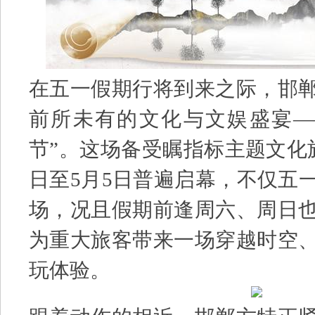
在五一假期行将到来之际，邯
前所未有的文化与文娱盛宴—
节”。这场备受瞩指标主题文化旅
日至5月5日普遍启幕，不仅五
场，况且假期前逢周六、周日
为重大旅客带来一场穿越时空
玩体验。