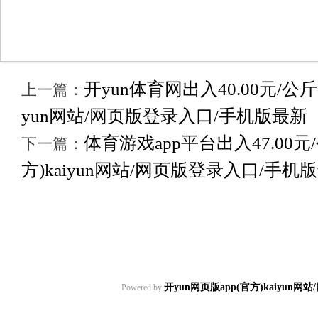
开yun体育网出入40.00元/公斤-
上一篇：
yun网站/网页版登录入口/手机版最新
体育游戏app平台出入47.00元/
下一篇：
方)kaiyun网站/网页版登录入口/手机
开yun网页版app(官方)kaiyun
Powered by