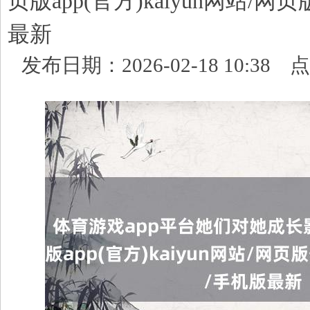
页版app(官方)kaiyun网站/
最新
发布日期：2026-02-18 10:38