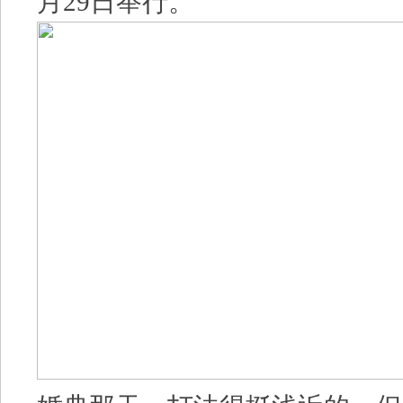
月29日举行。