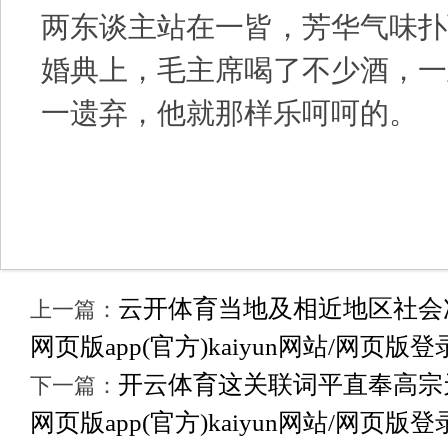
两东谈主站在一皆，芳华气味扑
婚典上，毛主席喝了不少酒，一
一遗弃，他就那样乐呵呵的。
云开体育当地及相近地区社会次
上一篇：
网页版app(官方)kaiyun网站/网页
开云体育这关联词平直奉高宗天
下一篇：
网页版app(官方)kaiyun网站/网页