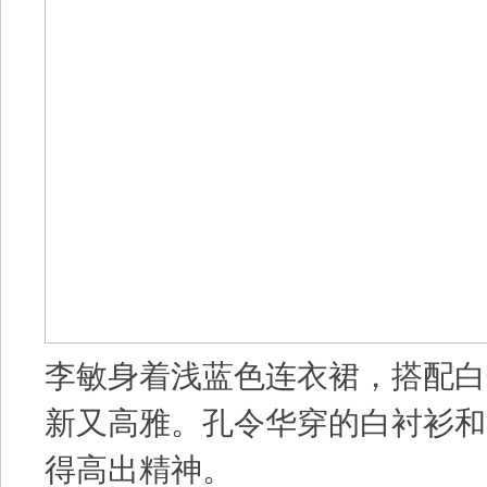
李敏身着浅蓝色连衣裙，搭配白
新又高雅。孔令华穿的白衬衫和
得高出精神。