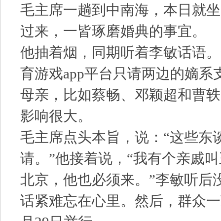
毛主席一趟到中南海，本日就坐
过来，一皆琢磨婚典的事宜。
他抽着烟，同期听着李敏话语。
育游戏app平台只请两边的嫡系
母亲，比如蔡畅、邓颖超和曹轶
影响很大。
毛主席点头本旨，说：“这些东
请。”他接着说，“我有个亲戚
北京，他也必须来。”李敏听后
话紧难忘在心里。然后，群众一