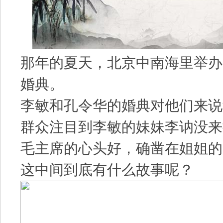
那年的夏天，北京中南海里举办
婚典。
李敏和孔令华的婚典对他们来说
群众注目到李敏的妹妹李讷没来
毛主席的心头好，确凿在姐姐的
这中间到底有什么故事呢？