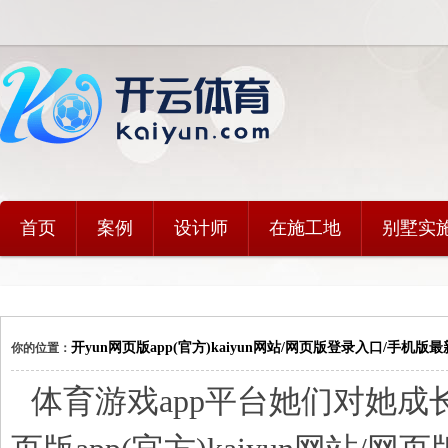
首页
案例
设计师
在施工地
别墅实
开yun网页版app(官方)kaiyun网站/网页版登录入口/手机版最
你的位置：
体育游戏app平台她们对她成长