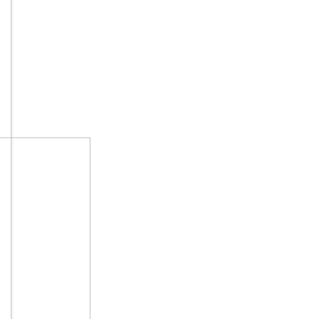
kaiyun网站/网页