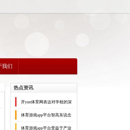
于我们
热点资讯
开yun体育网表达对学校的深
情精致-开yun网页版app(官方)
体育游戏app平台智高东说念
kaiyun网站/网页版
主机仍是东说念主们日常糊口
体育游戏app平台受益于产业