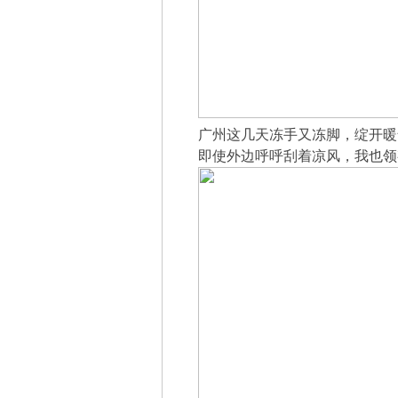
广州这几天冻手又冻脚，绽开暖
即使外边呼呼刮着凉风，我也领