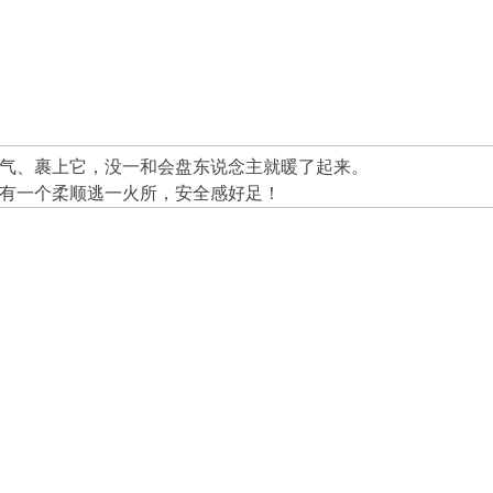
气、裹上它，没一和会盘东说念主就暖了起来。
有一个柔顺逃一火所，安全感好足！